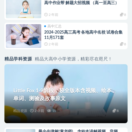
高中作业帮 解题大招视频 （高一至高三）
2 年前
8
高中汇总
2024-2025高三高考 各地高中名校 试卷合集
11月171套
2 年前
8
精品学科资源
精品大高中小学资源，精彩尽在咫尺！
Little Fox 1-9阶段，较全版本含视频、绘本、
单词、测验及故事原文
精品资源
2 年前
11
8
最全牛津树(童老师)，含绘本讲解视频，音频，