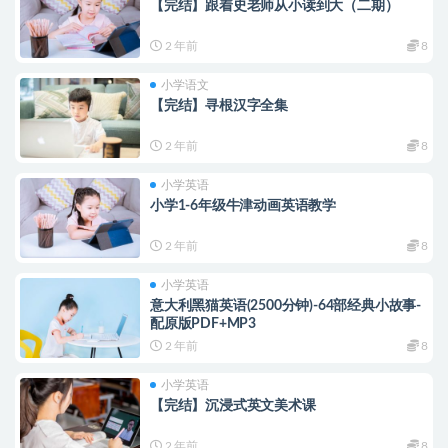
【完结】跟着史老师从小读到大（二期）
2 年前
8
小学语文
【完结】寻根汉字全集
2 年前
8
小学英语
小学1-6年级牛津动画英语教学
2 年前
8
小学英语
意大利黑猫英语(2500分钟)-64部经典小故事-
配原版PDF+MP3
2 年前
8
小学英语
【完结】沉浸式英文美术课
2 年前
8