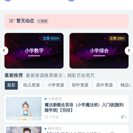
游*
暂无动态
1 秒前
文章 1064+
文章 280+
小学数字
小学综合
最新推荐
最新资源推荐展示，精彩尽在咫尺
最新
幼儿资源
小学资源
初中资源
高中资源
精品资
小学英语
魔法新概念英语（小学魔法班）入门级[随到
随学班]【完结】
2 年前
8
初中语文