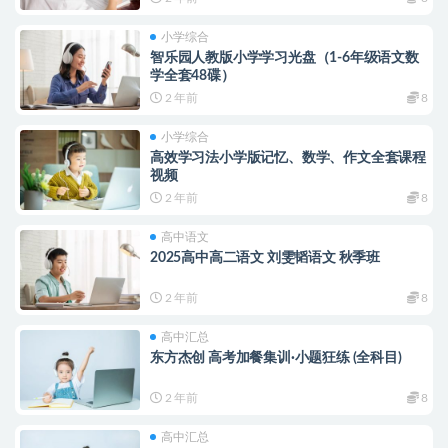
小学综合
智乐园人教版小学学习光盘（1-6年级语文数
学全套48碟）
2 年前
8
小学综合
高效学习法小学版记忆、数学、作文全套课程
视频
2 年前
8
高中语文
2025高中高二语文 刘雯韬语文 秋季班
2 年前
8
高中汇总
东方杰创 高考加餐集训·小题狂练 (全科目)
2 年前
8
高中汇总