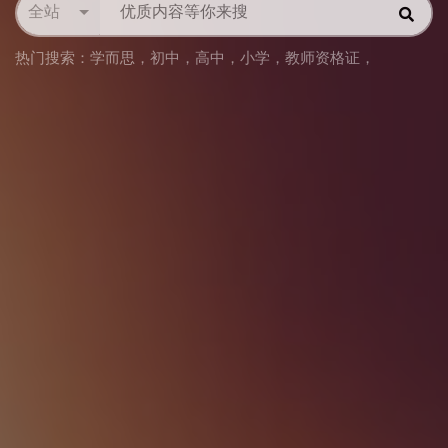
全站
热门搜索：
学而思
，
初中
，
高中
，
小学
，
教师资格证
，