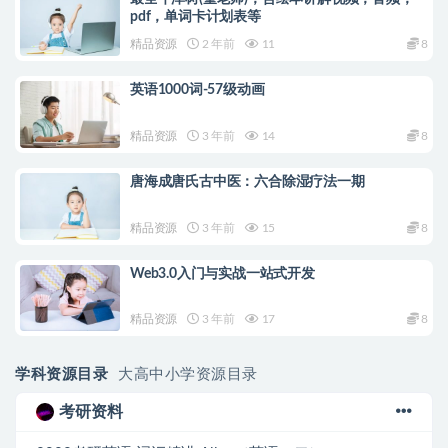
pdf，单词卡计划表等
精品资源
2 年前
11
8
英语1000词-57级动画
精品资源
3 年前
14
8
唐海成唐氏古中医：六合除湿疗法一期
精品资源
3 年前
15
8
Web3.0入门与实战一站式开发
精品资源
3 年前
17
8
学科资源目录
大高中小学资源目录
考研资料